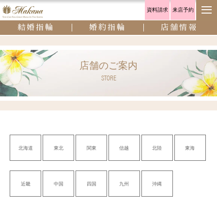
資料請求
来店予約
結婚指輪
婚約指輪
店舗情報
店舗のご案内
STORE
北海道
東北
関東
信越
北陸
東海
近畿
中国
四国
九州
沖縄