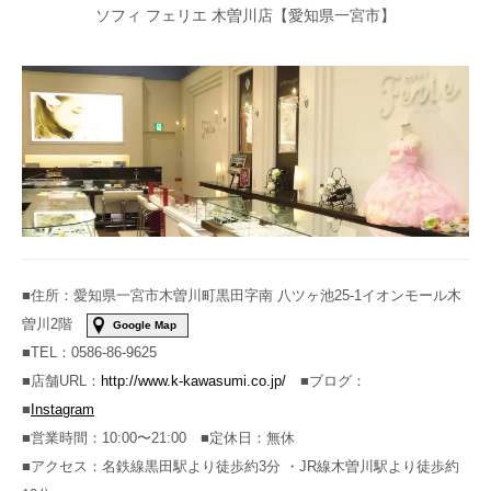
ソフィ フェリエ 木曽川店【愛知県一宮市】
■住所：愛知県一宮市木曽川町黒田字南 八ツヶ池25-1イオンモール木
曽川2階
Google Map
■TEL：
0586-86-9625
■店舗URL：
http://www.k-kawasumi.co.jp/
■ブログ：
■
Instagram
■営業時間：10:00〜21:00 ■定休日：無休
■アクセス：名鉄線黒田駅より徒歩約3分 ・JR線木曽川駅より徒歩約